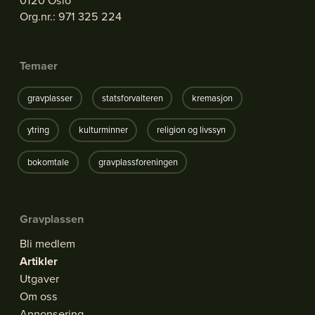
0120 Oslo
Org.nr.: 971 325 224
Temaer
gravplasser
statsforvalteren
kremasjon
ytring
kulturminner
religion og livssyn
bokomtale
gravplassforeningen
Gravplassen
Bli medlem
Artikler
Utgaver
Om oss
Annonsering