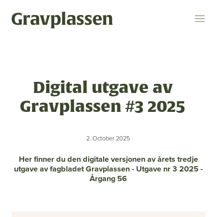
Logg inn
Søk
Digital utgave av
Temaer
Gravplassen #3 2025
gravplasser
statsforvalteren
kremasjon
2. October 2025
ytring
kulturminner
religion og livssyn
Her finner du den digitale versjonen av årets tredje
bokomtale
gravplassforeningen
utgave av fagbladet Gravplassen - Utgave nr 3 2025 -
Årgang 56
Gravplassen