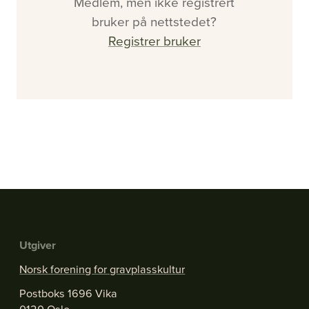
Medlem, men ikke registrert
bruker på nettstedet?
Registrer bruker
#2 - 2026 - Årgang 57
Nå vet de hvor det er farlig
Se alle utgaver
Utgiver
Norsk forening for gravplasskultur
Postboks 1696 Vika