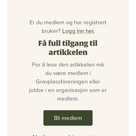
Bli medlem
Artikler
Utgaver
Er du medlem og har registrert
Om oss
bruker?
Logg inn her.
Annonsering
Ledige stillinger
Få full tilgang til
artikkelen
For å lese den artikkelen må
du være medlem i
Gravplassforeningen eller
jobbe i en organisasjon som er
medlem.
Bli medlem