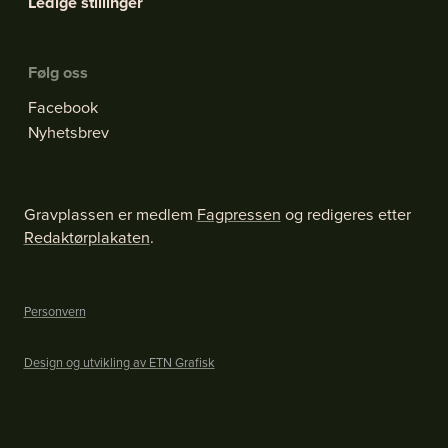
Ledige stillinger
Følg oss
Facebook
Nyhetsbrev
Gravplassen er medlem
Fagpressen
og redigeres etter
Redaktørplakaten
.
#2 - 2026 - Årgang 57
Nå vet de hvor det er farlig
Personvern
Se alle utgaver
Design og utvikling av ETN Grafisk