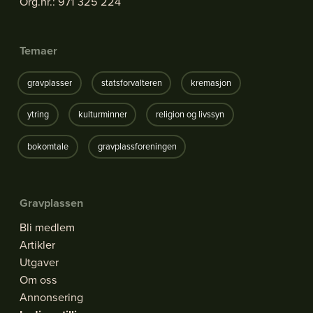
Bli medlem
Org.nr.: 971 325 224
Artikler
Utgaver
Temaer
Om oss
Annonsering
gravplasser
statsforvalteren
kremasjon
Ledige stillinger
ytring
kulturminner
religion og livssyn
bokomtale
gravplassforeningen
Gravplassen
Bli medlem
Artikler
Utgaver
Om oss
Annonsering