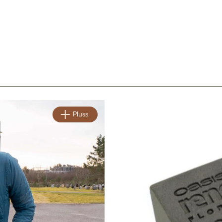
sen
m
Pluss
ng
linger