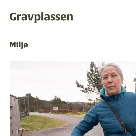
Miljø
Temaer
Gravplas
Bli medle
gravplasser
statsforvalteren
Artikler
Utgaver
kremasjon
ytring
Om oss
Annonseri
kulturminner
religion og livssyn
Ledige stil
bokomtale
gravplassforeningen