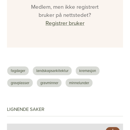
Medlem, men ikke registrert
bruker på nettstedet?
Registrer bruker
fagdager
landskapsarkitektur
kremasjon
#2 - 2026 - Årgang 57
gravplasser
gravminner
minnelunder
Nå vet de hvor det er farlig
Se alle utgaver
LIGNENDE SAKER