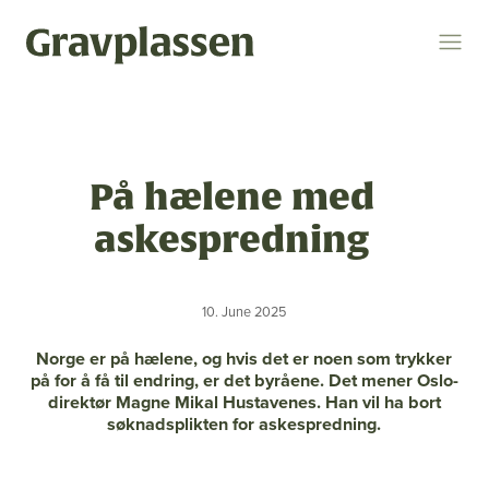
Logg inn
Søk
På hælene med
Temaer
askespredning
gravplasser
statsforvalteren
kremasjon
10. June 2025
ytring
kulturminner
religion og livssyn
Norge er på hælene, og hvis det er noen som trykker
bokomtale
gravplassforeningen
på for å få til endring, er det byråene. Det mener Oslo-
direktør Magne Mikal Hustavenes. Han vil ha bort
søknadsplikten for askespredning.
Gravplassen