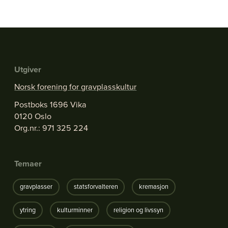
Utgiver
Norsk forening for gravplasskultur
Postboks 1696 Vika
0120 Oslo
Org.nr.: 971 325 224
Temaer
gravplasser
statsforvalteren
kremasjon
ytring
kulturminner
religion og livssyn