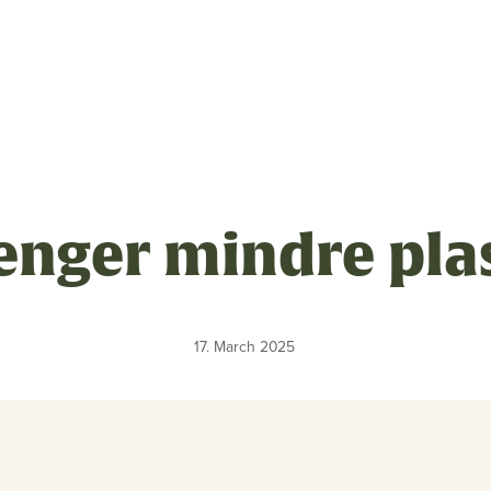
sen
enger mindre pla
m
17. March 2025
ng
linger