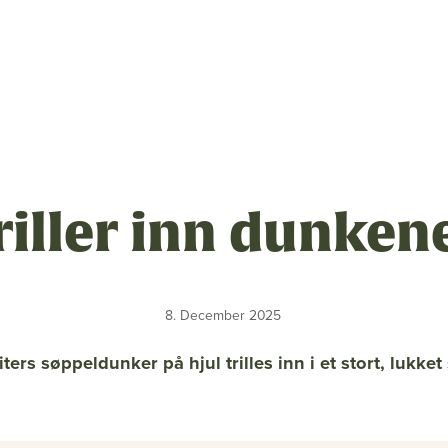
sen
riller inn dunken
m
8. December 2025
ng
iters søppeldunker på hjul trilles inn i et stort, lukket
linger