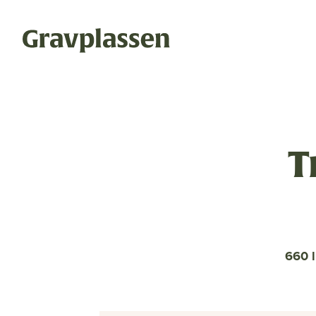
Temaer
Gravplas
T
Bli medle
gravplasser
statsforvalteren
Artikler
Utgaver
kremasjon
ytring
Om oss
Annonseri
kulturminner
religion og livssyn
660 l
Ledige stil
bokomtale
gravplassforeningen