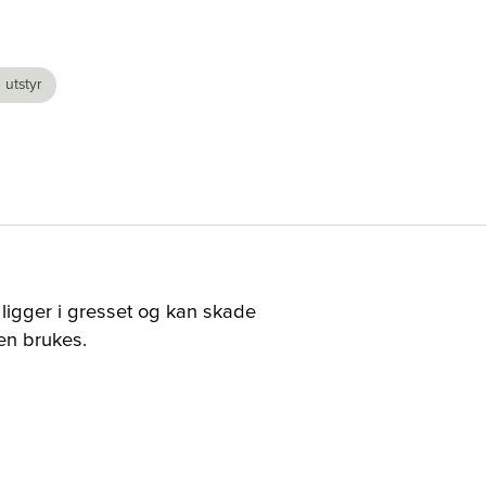
 utstyr
m ligger i gresset og kan skade
en brukes.