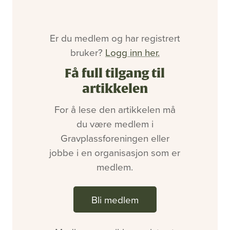
Bli medlem
Artikler
Utgaver
Er du medlem og har registrert
Om oss
bruker?
Logg inn her.
Annonsering
Ledige stillinger
Få full tilgang til
artikkelen
For å lese den artikkelen må
du være medlem i
Gravplassforeningen eller
jobbe i en organisasjon som er
medlem.
Bli medlem