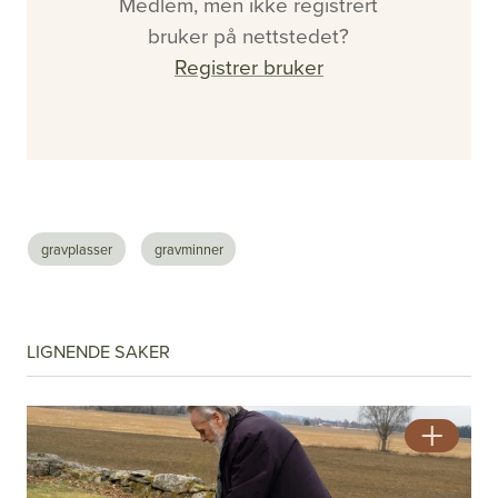
Medlem, men ikke registrert
bruker på nettstedet?
Registrer bruker
gravplasser
gravminner
#2 - 2026 - Årgang 57
Nå vet de hvor det er farlig
LIGNENDE SAKER
Se alle utgaver