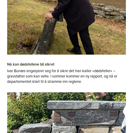
Nå kan dødsfellene bli sikret
Ivar Bunæs engasjerer seg for å sikre det han kaller «dødsfeller» –
gravstøtter som kan velte. I sommer kommer en ny rapport, og nå er
departementet klart til å stramme inn reglene.