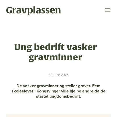
Logg inn
Søk
Ung bedrift vasker
Temaer
gravminner
gravplasser
statsforvalteren
kremasjon
10. June 2025
ytring
kulturminner
religion og livssyn
De vasker gravminner og steller graver. Fem
bokomtale
gravplassforeningen
skoleelever i Kongsvinger ville hjelpe andre da de
startet ungdomsbedrift.
Gravplassen