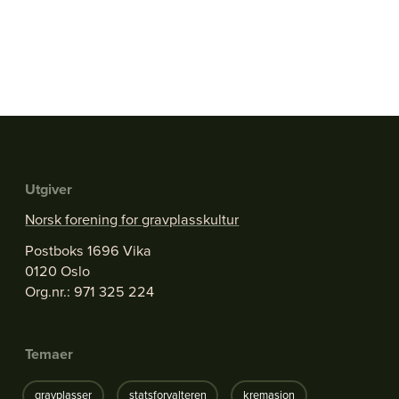
Utgiver
Norsk forening for gravplasskultur
Postboks 1696 Vika
0120 Oslo
Org.nr.: 971 325 224
Temaer
gravplasser
statsforvalteren
kremasjon