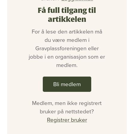
Bli medlem
Artikler
Få full tilgang til
Utgaver
artikkelen
Om oss
Annonsering
For å lese den artikkelen må
Ledige stillinger
du være medlem i
Gravplassforeningen eller
jobbe i en organisasjon som er
medlem.
Bli medlem
Medlem, men ikke registrert
bruker på nettstedet?
Registrer bruker