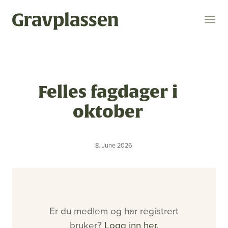
Logg inn
Søk
Felles fagdager i
Temaer
oktober
gravplasser
statsforvalteren
kremasjon
8. June 2026
ytring
kulturminner
religion og livssyn
bokomtale
gravplassforeningen
Er du medlem og har registrert
Gravplassen
bruker?
Logg inn her.