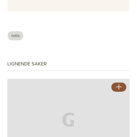
notis
LIGNENDE SAKER
#2 - 2026 - Årgang 57
Nå vet de hvor det er farlig
Se alle utgaver