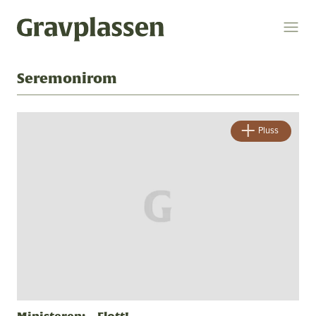
Seremonirom
Logg inn
Søk
Pluss
Temaer
gravplasser
statsforvalteren
kremasjon
ytring
kulturminner
religion og livssyn
bokomtale
gravplassforeningen
Gravplassen