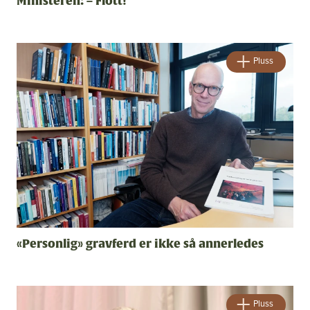
Bli medlem
Ministeren: – Flott!
Artikler
Utgaver
Om oss
Pluss
Annonsering
Ledige stillinger
«Personlig» gravferd er ikke så annerledes
Pluss