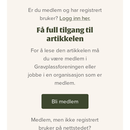
Bli medlem
Artikler
Er du medlem og har registrert
Utgaver
bruker?
Logg inn her.
Om oss
Annonsering
Få full tilgang til
Ledige stillinger
artikkelen
For å lese den artikkelen må
du være medlem i
Gravplassforeningen eller
jobbe i en organisasjon som er
medlem.
Bli medlem
Medlem, men ikke registrert
bruker på nettstedet?