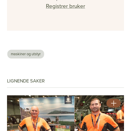
Registrer bruker
maskiner og utstyr
#2 - 2026 - Årgang 57
LIGNENDE SAKER
Nå vet de hvor det er farlig
Se alle utgaver