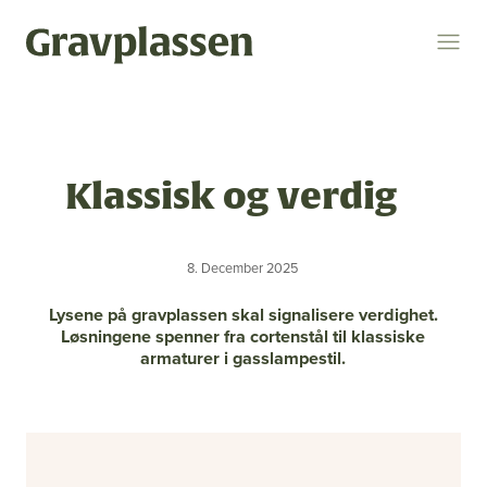
Logg inn
Søk
Klassisk og verdig
Temaer
gravplasser
statsforvalteren
kremasjon
8. December 2025
ytring
kulturminner
religion og livssyn
Lysene på gravplassen skal signalisere verdighet.
Løsningene spenner fra cortenstål til klassiske
armaturer i gasslampestil.
bokomtale
gravplassforeningen
Gravplassen