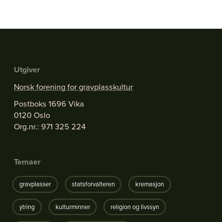
Utgiver
Norsk forening for gravplasskultur
Postboks 1696 Vika
0120 Oslo
Org.nr.: 971 325 224
Temaer
gravplasser
statsforvalteren
kremasjon
ytring
kulturminner
religion og livssyn