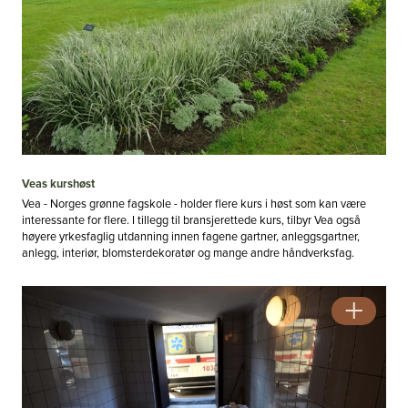
Veas kurshøst
Vea - Norges grønne fagskole - holder flere kurs i høst som kan være
interessante for flere. I tillegg til bransjerettede kurs, tilbyr Vea også
høyere yrkesfaglig utdanning innen fagene gartner, anleggsgartner,
anlegg, interiør, blomsterdekoratør og mange andre håndverksfag.