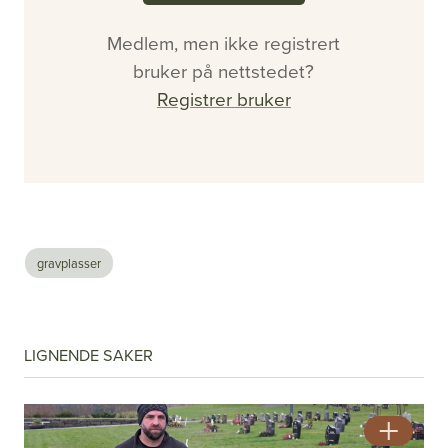
Medlem, men ikke registrert
bruker på nettstedet?
Registrer bruker
gravplasser
#2 - 2026 - Årgang 57
Nå vet de hvor det er farlig
Se alle utgaver
LIGNENDE SAKER