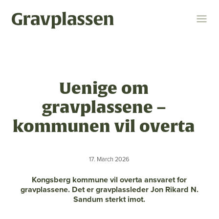
Logg inn
Søk
Uenige om
Temaer
gravplassene –
gravplasser
statsforvalteren
kremasjon
kommunen vil overta
ytring
kulturminner
religion og livssyn
17. March 2026
bokomtale
gravplassforeningen
Kongsberg kommune vil overta ansvaret for
gravplassene. Det er gravplassleder Jon Rikard N.
Sandum sterkt imot.
Gravplassen