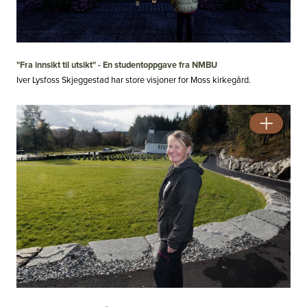
"Fra innsikt til utsikt" - En studentoppgave fra NMBU
Iver Lysfoss Skjeggestad har store visjoner for Moss kirkegård.