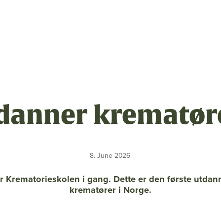
sen
danner krematør
m
8. June 2026
ng
r Krematorieskolen i gang. Dette er den første utdan
linger
krematører i Norge.