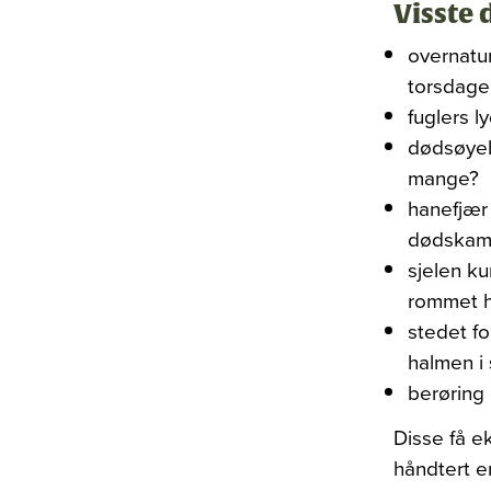
Visste 
overnatur
torsdage
fuglers l
dødsøyeb
mange?
hanefjær 
dødskam
sjelen k
rommet 
stedet fo
halmen i
berøring 
Disse få e
håndtert e