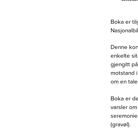
Boka er ti
Nasjonalbi
Denne kortf
enkelte sit
gjengitt på
motstand i
om en tale
Boka er del
varsler om
seremonier
(gravøl).