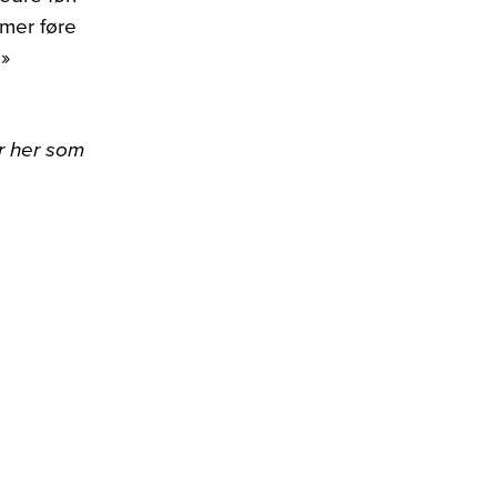
emer føre
.»
r her som