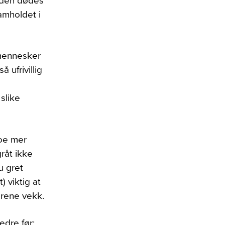
g den dødes
amholdet i
 mennesker
 ufrivillig
slike
noe mer
gråt ikke
u gret
) viktig at
årene vekk.
edre før: