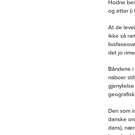
Hodne besk
og etter (i
At de leve
ikke så rar
livsfaseov
det jo rime
Båndene i 
naboer sti
gjenytelse
geografiske
Den som in
danske ord
dans), nær