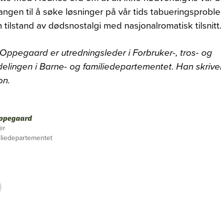
rangen til å søke løsninger på vår tids tabueringsprobl
n tilstand av dødsnostalgi med nasjonalromatisk tilsnitt
l Oppegaard er utredningsleder i Forbruker-, tros- og
delingen i Barne- og familiedepartementet. Han skrive
on.
Oppegaard
er
iliedepartementet