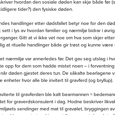
river hvordan den sosiale døden kan skje både før (s
 tidligere tider?) den fysiske døden.
ndes handlinger etter dødsfallet betyr noe for den døde
t sett i lys av hvordan familier og nærmiljø bidrar i øvri
erganger. Gitt at vi ikke vet noe om hva som skjer ette
lig at rituelle handlinger både gir trøst og kunne være 
et nærmiljø var annerledes før. Det gav seg utslag i h
lte opp for dem som hadde mistet noen – i forventnin
 når døden gjestet deres tun. De såkalte bearlagene v
 enheter hvor alle ble invitert til gravferd (og bryllup).
viterte til gravferden ble kalt bearmannen = bedeman
et for graverdskonsulent i dag. Hodne beskriver likv
miljøets sendinger med mat til gravølet, bryggingen av