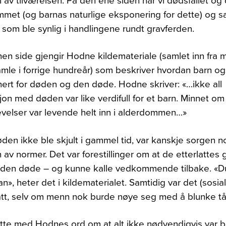
el av tilværelsen. På den ene siden har vi dødsfallet o
emmet (og barnas naturlige eksponering for dette) og s
 som ble synlig i handlingene rundt gravferden.
en side gjengir Hodne kildemateriale (samlet inn fra
mle i forrige hundreår) som beskriver hvordan barn også
ert for døden og den døde. Hodne skriver: «…ikke all
jon med døden var like verdifull for et barn. Minnet om 
velser var levende helt inn i alderdommen…»
den ikke ble skjult i gammel tid, var kanskje sorgen 
av normer. Det var forestillinger om at de etterlattes 
r den døde – og kunne kalle vedkommende tilbake. «D
han», heter det i kildematerialet. Samtidig var det (sosialt
ått, selv om menn nok burde nøye seg med å blunke t
utte med Hodnes ord om at alt ikke nødvendigvis var b