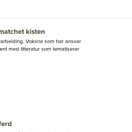
m matchet kisten
gbearbeiding. Voksne som har ansvar
jent med litteratur som tematiserer
ferd