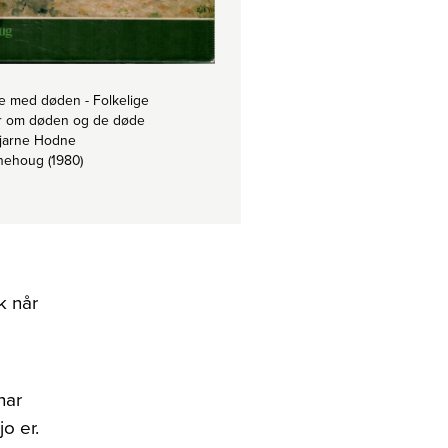
e med døden - Folkelige
ger om døden og de døde
jarne Hodne
ehoug (1980)
k når
har
o er.