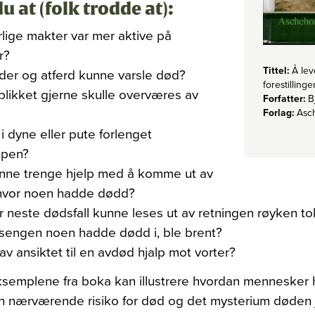
du at (folk trodde at):
lige makter var mer aktive på
r?
Tittel:
Å lev
yder og atferd kunne varsle død?
forestillin
likket gjerne skulle overværes av
Forfatter:
B
Forlag:
Asch
i dyne eller pute forlenget
pen?
unne trenge hjelp med å komme ut av
hvor noen hadde dødd?
r neste dødsfall kunne leses ut av retningen røyken to
 sengen noen hadde dødd i, ble brent?
av ansiktet til en avdød hjalp mot vorter?
ksemplene fra boka kan illustrere hvordan mennesker 
n nærværende risiko for død og det mysterium døden j