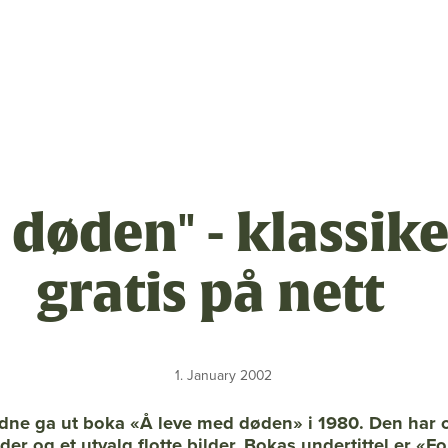
sen
 døden" - klassike
m
gratis på nett
ng
linger
1. January 2002
dne ga ut boka «Å leve med døden» i 1980. Den har 
ider og et utvalg flotte bilder. Bokas undertittel er «Fo