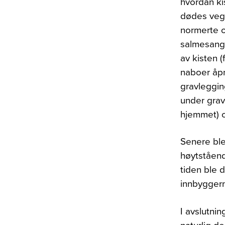
hvordan ki
dødes vegn
normerte o
salmesang 
av kisten (
naboer åpn
gravleggin
under grav
hjemmet) o
Senere ble
høytståend
tiden ble d
innbyggern
I avslutni