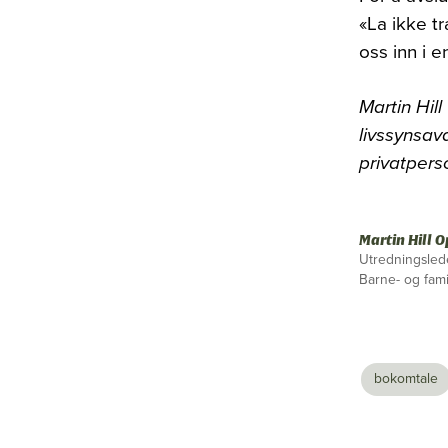
«La ikke t
oss inn i e
Martin Hil
livssynsav
privatpers
Martin Hill 
Utredningsled
Barne- og fam
bokomtale