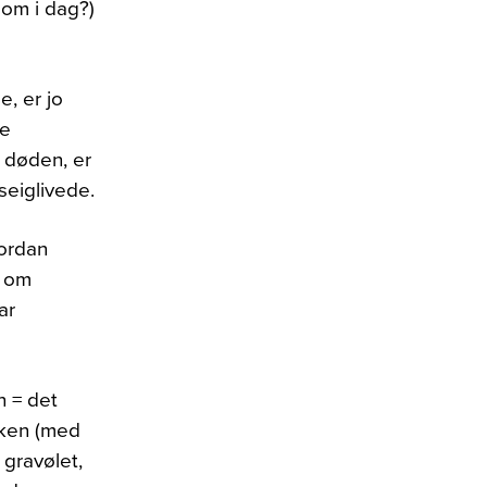
om i dag?)
, er jo
ge
r døden, er
seiglivede.
vordan
g om
ar
n = det
aken (med
 gravølet,