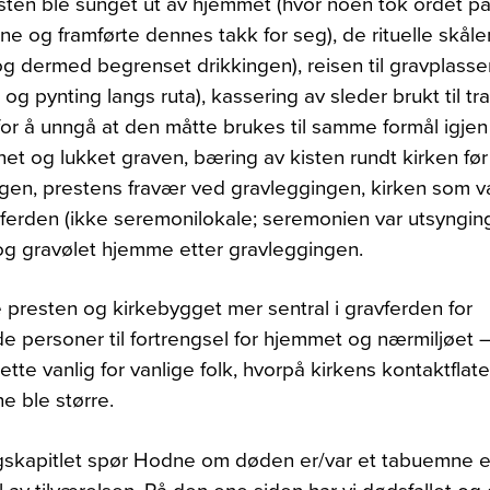
sten ble sunget ut av hjemmet (hvor noen tok ordet p
e og framførte dennes takk for seg), de rituelle skål
g dermed begrenset drikkingen), reisen til gravplass
og pynting langs ruta), kassering av sleder brukt til t
for å unngå at den måtte brukes til samme formål igjen 
et og lukket graven, bæring av kisten rundt kirken før
gen, prestens fravær ved gravleggingen, kirken som 
ferden (ikke seremonilokale; seremonien var utsyngin
g gravølet hjemme etter gravleggingen.
 presten og kirkebygget mer sentral i gravferden for
e personer til fortrengsel for hjemmet og nærmiljøet
ette vanlig for vanlige folk, hvorpå kirkens kontaktflat
e ble større.
ngskapitlet spør Hodne om døden er/var et tabuemne e