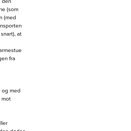
å den
ene (som
en (med
ransporten
snart), at
varmestue
gen fra
 – og med
e mot
ller