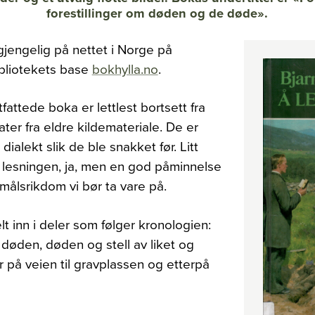
forestillinger om døden og de døde».
lgjengelig på nettet i Norge på
bliotekets base
bokhylla.no
.
attede boka er lettlest bortsett fra
ater fra eldre kildemateriale. De er
 dialekt slik de ble snakket før. Litt
 lesningen, ja, men en god påminnelse
målsrikdom vi bør ta vare på.
t inn i deler som følger kronologien:
 døden, døden og stell av liket og
 på veien til gravplassen og etterpå