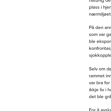
naturlig d
plass i hj
nærmiljøet
På den ann
som var ga
ble ekspon
konfrontas
sjokkopple
Selv om dø
rammet inn 
var bra fo
ikkje liv i 
det ble gr
For å avsl