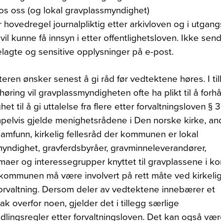
os oss (og lokal gravplassmyndighet)
r hovedregel journalpliktig etter arkivloven og i utgan
il kunne få innsyn i etter offentlighetsloven. Ikke sen
lagte og sensitive opplysninger på e-post.
teren ønsker senest å gi råd før vedtektene høres. I till
høring vil gravplassmyndigheten ofte ha plikt til å forh
het til å gi uttalelse fra flere etter forvaltningsloven § 
elvis gjelde menighetsrådene i Den norske kirke, and
samfunn, kirkelig fellesråd der kommunen er lokal
yndighet, gravferdsbyråer, gravminneleverandører,
irmaer og interessegrupper knyttet til gravplassene i 
i kommunen må være involvert på rett måte ved kirkeli
orvaltning. Dersom deler av vedtektene innebærer et
k overfor noen, gjelder det i tillegg særlige
lingsregler etter forvaltningsloven. Det kan også væ