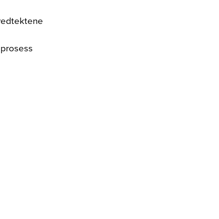
svedtektene
 prosess