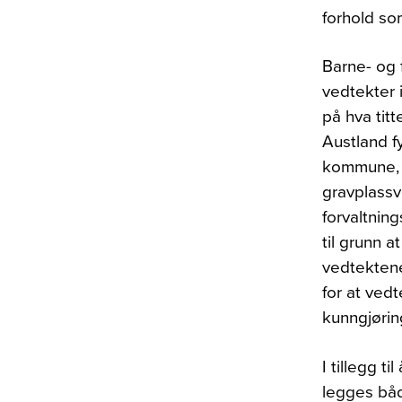
forhold so
Barne- og 
vedtekter 
på hva tit
Austland fy
kommune, A
gravplassv
forvaltnin
til grunn a
vedtektene
for at vedt
kunngjøring
I tillegg t
legges bå