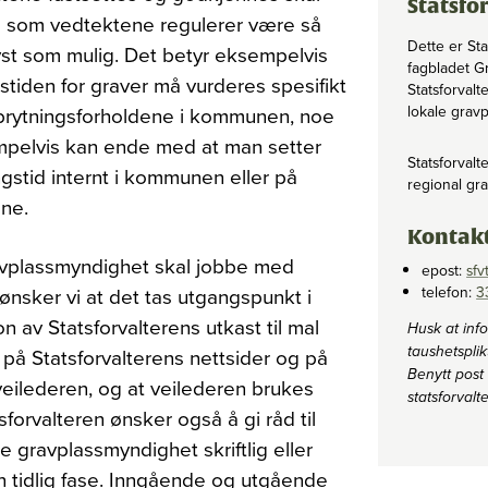
Statsfo
 som vedtektene regulerer være så
Dette er Sta
st som mulig. Det betyr eksempelvis
fagbladet G
gstiden for graver må vurderes spesifikt
Statsforvalt
dbrytningsforholdene i kommunen, noe
lokale grav
pelvis kan ende med at man setter
Statsforvalt
ngstid internt i kommunen eller på
regional gr
ne.
Kontak
avplassmyndighet skal jobbe med
epost:
sfv
telefon:
3
 ønsker vi at det tas utgangspunkt i
on av Statsforvalterens utkast til mal
Husk at inf
taushetsplik
 på Statsforvalterens nettsider og på
Benytt post 
eilederen, og at veilederen brukes
statsforvalt
tsforvalteren ønsker også å gi råd til
e gravplassmyndighet skriftlig eller
en tidlig fase. Inngående og utgående