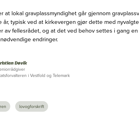
er at lokal gravplassmyndighet går gjennom gravplas
de år, typisk ved at kirkevergen gjør dette med nyvalgte
av fellesrådet, og at det ved behov settes i gang en
e nødvendige endringer.
ristian Døvik
eniorrådgiver
tatsforvalteren i Vestfold og Telemark
eren
lovogforskrift