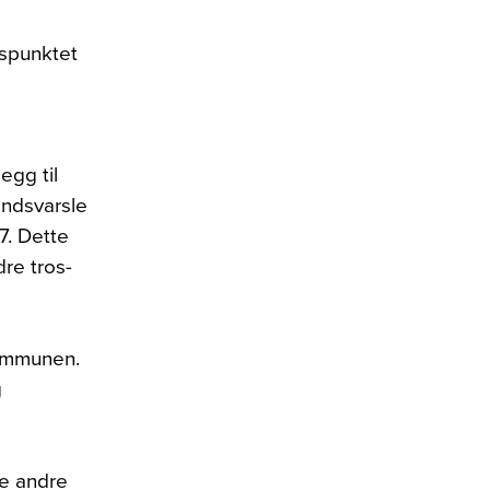
gspunktet
d
egg til
åndsvarsle
37. Dette
re tros-
kommunen.
g
re andre