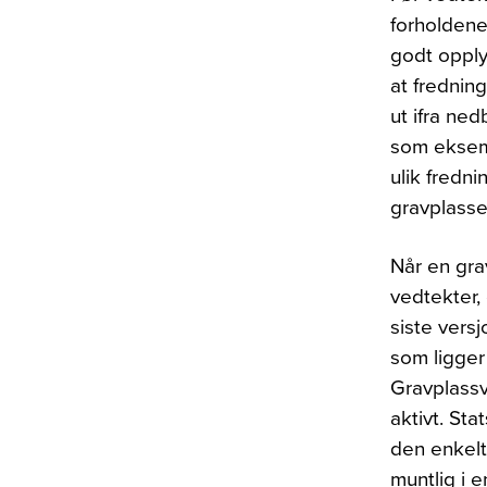
forholdene
godt opply
at frednin
ut ifra ne
som eksem
ulik fredni
gravplasse
Når en gr
vedtekter,
siste versj
som ligger
Gravplassv
aktivt. Sta
den enkelt
muntlig i 