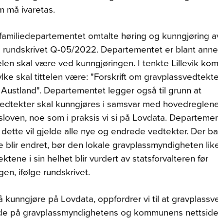
m må ivaretas.
familiedepartementet omtalte høring og kunngjøring a
i rundskrivet Q-05/2022. Departementet er blant annet
telen skal være ved kunngjøringen. I tenkte Lillevik ko
lke skal tittelen være: "Forskrift om gravplassvedtekter,
ustland". Departementet legger også til grunn at
edtekter skal kunngjøres i samsvar med hovedreglene
gsloven, noe som i praksis vi si på Lovdata. Departeme
t dette vil gjelde alle nye og endrede vedtekter. Der b
 blir endret, bør den lokale gravplassmyndigheten lik
ektene i sin helhet blir vurdert av statsforvalteren før
en, ifølge rundskrivet.
il å kunngjøre på Lovdata, oppfordrer vi til at gravplas
de på gravplassmyndighetens og kommunens nettsider