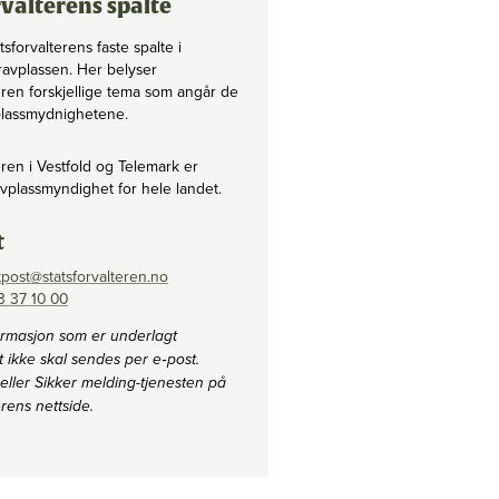
rvalterens spalte
tsforvalterens faste spalte i
ravplassen. Her belyser
eren forskjellige tema som angår de
plassmydnighetene.
eren i Vestfold og Telemark er
avplassmyndighet for hele landet.
t
tpost@statsforvalteren.no
3 37 10 00
ormasjon som er underlagt
t ikke skal sendes per e‐post.
eller Sikker melding-tjenesten på
erens nettside.