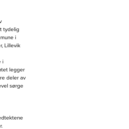
v
 tydelig
mmune i
 Lillevik
 i
ntet legger
are deler av
evel sørge
svedtektene
.