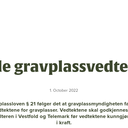
sen
le gravplassvedte
m
1. October 2022
ng
plassloven § 21 følger det at gravplassmyndigheten fa
linger
dtektene for gravplasser. Vedtektene skal godkjennes
lteren i Vestfold og Telemark før vedtektene kunngjø
i kraft.