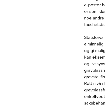
e-poster h
er som kla
noe andre v
taushetsbe
Statsforval
alminnelig 
og gi mulig
kan eksemp
og livssyn
gravplassm
gravstellf
Rett nivå 
gravplassf
enkeltvedta
saksbehand