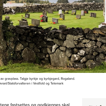
o av gravplass. Talgje kyrkje og kyrkjegard, Rogaland.
vset/Statsforvalteren i Vestfold og Telemark
tene fastsettes og godkjennes skal