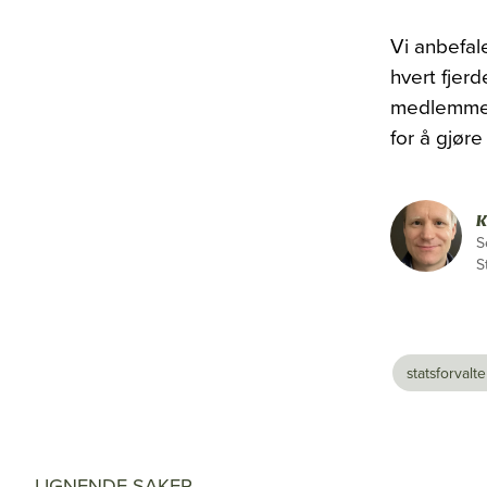
Vi anbefal
hvert fjer
medlemmer 
for å gjør
K
S
S
statsforvalt
LIGNENDE SAKER