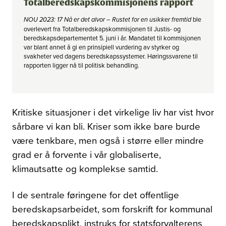
Totalberedskapskommisjonens rapport
NOU 2023: 17 Nå er det alvor – Rustet for en usikker fremtid
ble
overlevert fra Totalberedskapskommisjonen til Justis- og
beredskapsdepartementet 5. juni i år. Mandatet til kommisjonen
var blant annet å gi en prinsipiell vurdering av styrker og
svakheter ved dagens beredskapssystemer. Høringssvarene til
rapporten ligger nå til politisk behandling.
Kritiske situasjoner i det virkelige liv har vist hvor
sårbare vi kan bli. Kriser som ikke bare burde
#2 - 2026 - Årgang 57
være tenkbare, men også i større eller mindre
Nå vet de hvor det er farlig
grad er å forvente i vår globaliserte,
Se alle utgaver
klimautsatte og komplekse samtid.
I de sentrale føringene for det offentlige
beredskapsarbeidet, som forskrift for kommunal
beredskapsplikt, instruks for statsforvalterens