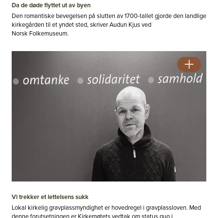
Da de døde flyttet ut av byen
Den romantiske bevegelsen på slutten av 1700-tallet gjorde den landlige
kirkegården til et yndet sted, skriver Audun Kjus ved
Norsk Folkemuseum.
Vi trekker et lettelsens sukk
Lokal kirkelig gravplassmyndighet er hovedregel i gravplassloven. Med
denne forutsetningen er Kirkemøtets vedtak om status quo i