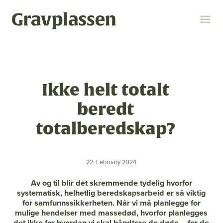
Logg inn
Søk
Ikke helt totalt
Temaer
beredt
gravplasser
statsforvalteren
kremasjon
totalberedskap?
ytring
kulturminner
religion og livssyn
22. February 2024
bokomtale
gravplassforeningen
Av og til blir det skremmende tydelig hvorfor
systematisk, helhetlig beredskapsarbeid er så viktig
for samfunnssikkerheten. Når vi må planlegge for
Gravplassen
mulige hendelser med massedød, hvorfor planlegges
det ikke for hvordan vi skal håndtere de døde – for de