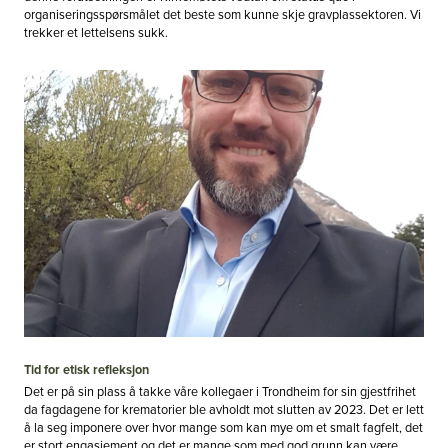
organiseringsspørsmålet det beste som kunne skje gravplassektoren. Vi
trekker et lettelsens sukk.
Tid for etisk refleksjon
Det er på sin plass å takke våre kollegaer i Trondheim for sin gjestfrihet
da fagdagene for krematorier ble avholdt mot slutten av 2023. Det er lett
å la seg imponere over hvor mange som kan mye om et smalt fagfelt, det
er stort engasjement og det er mange som med god grunn kan være