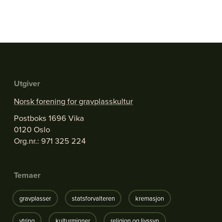
Utgiver
Norsk forening for gravplasskultur
Postboks 1696 Vika
0120 Oslo
Org.nr.: 971 325 224
Temaer
gravplasser
statsforvalteren
kremasjon
ytring
kulturminner
religion og livssyn