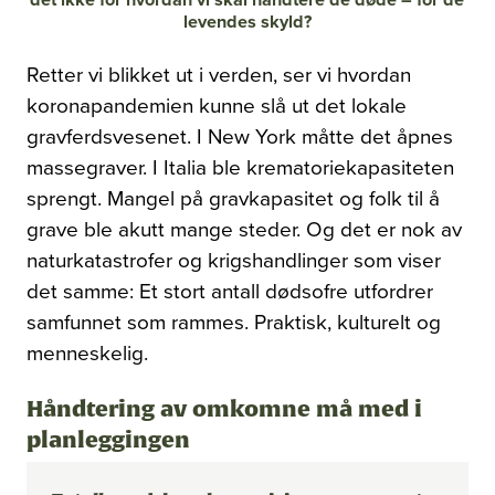
Bli medlem
levendes skyld?
Artikler
Utgaver
Retter vi blikket ut i verden, ser vi hvordan
Om oss
koronapandemien kunne slå ut det lokale
Annonsering
gravferdsvesenet. I New York måtte det åpnes
Ledige stillinger
massegraver. I Italia ble krematoriekapasiteten
sprengt. Mangel på gravkapasitet og folk til å
grave ble akutt mange steder. Og det er nok av
naturkatastrofer og krigshandlinger som viser
det samme: Et stort antall dødsofre utfordrer
samfunnet som rammes. Praktisk, kulturelt og
menneskelig.
Håndtering av omkomne må med i
planleggingen