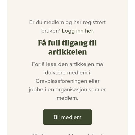
Bli medlem
Artikler
Utgaver
Er du medlem og har registrert
Om oss
bruker?
Logg inn her.
Annonsering
Ledige stillinger
Få full tilgang til
artikkelen
For å lese den artikkelen må
du være medlem i
Gravplassforeningen eller
jobbe i en organisasjon som er
medlem.
Bli medlem