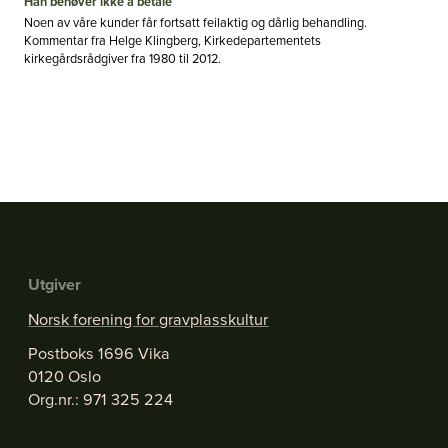
Han behøver ikke å betale
Noen av våre kunder får fortsatt feilaktig og dårlig behandling.
Kommentar fra Helge Klingberg, Kirkedepartementets
kirkegårdsrådgiver fra 1980 til 2012.
Utgiver
Norsk forening for gravplasskultur
Postboks 1696 Vika
0120 Oslo
Org.nr.: 971 325 224