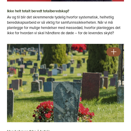
Ikke helt totalt beredt totalberedskap?
Av og til blir det skremmende tydelig hvorfor systematisk, helhetlig
beredskapsarbeid er så viktig for samfunnssikkerheten. Når vi må
planlegge for mulige hendelser med massedød, hvorfor planlegges det
ikke for hvordan vi skal håndtere de døde – for de levendes skyld?