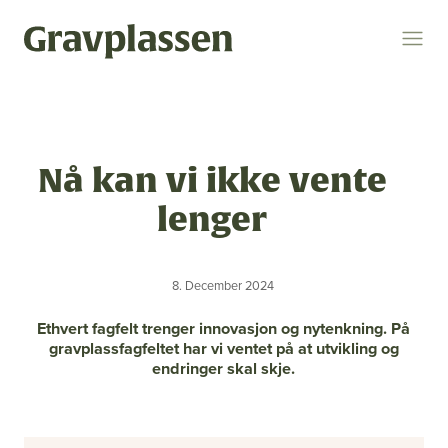
Logg inn
Søk
Nå kan vi ikke vente
Temaer
lenger
gravplasser
statsforvalteren
kremasjon
8. December 2024
ytring
kulturminner
religion og livssyn
Ethvert fagfelt trenger innovasjon og nytenkning. På
bokomtale
gravplassforeningen
gravplassfagfeltet har vi ventet på at utvikling og
endringer skal skje.
Gravplassen