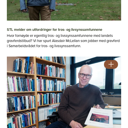
STL melder om utfordringer for tros- og livsynssamfunnene
Hvor fornøyde er egentlig tros- og livssynssamfunnene med landets
gravferdstilbud? Vi har spurt Alasdair McLellan som jobber med gravferd
i Samarbeidsrådet for tros- og livssynssamfunn.