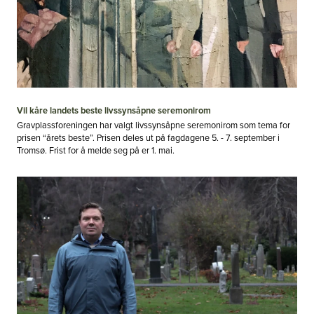
Vil kåre landets beste livssynsåpne seremonirom
Gravplassforeningen har valgt livssynsåpne seremonirom som tema for
prisen “årets beste”. Prisen deles ut på fagdagene 5. - 7. september i
Tromsø. Frist for å melde seg på er 1. mai.