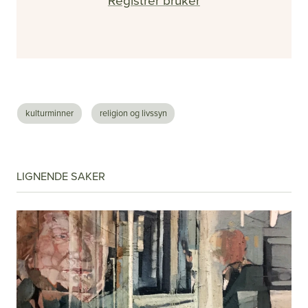
Registrer bruker
kulturminner
religion og livssyn
LIGNENDE SAKER
#2 - 2026 - Årgang 57
Nå vet de hvor det er farlig
Se alle utgaver