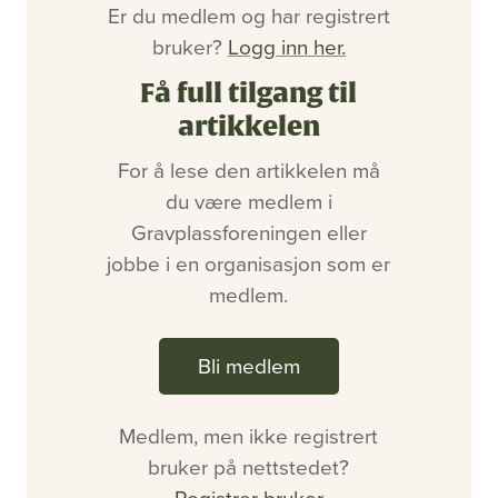
Bli medlem
Er du medlem og har registrert
Artikler
bruker?
Logg inn her.
Utgaver
Om oss
Få full tilgang til
Annonsering
artikkelen
Ledige stillinger
For å lese den artikkelen må
du være medlem i
Gravplassforeningen eller
jobbe i en organisasjon som er
medlem.
Bli medlem
Medlem, men ikke registrert
bruker på nettstedet?