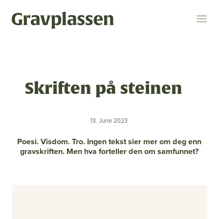
Logg inn
Søk
Skriften på steinen
Temaer
gravplasser
statsforvalteren
kremasjon
13. June 2023
ytring
kulturminner
religion og livssyn
Poesi. Visdom. Tro. Ingen tekst sier mer om deg enn
gravskriften. Men hva forteller den om samfunnet?
bokomtale
gravplassforeningen
Gravplassen