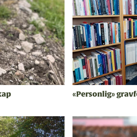
kap
«Personlig» gravf