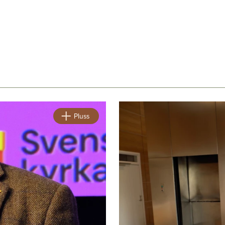
sen
m
Pluss
ng
linger