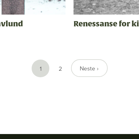
avlund
Renessanse for k
Neste ›
1
2