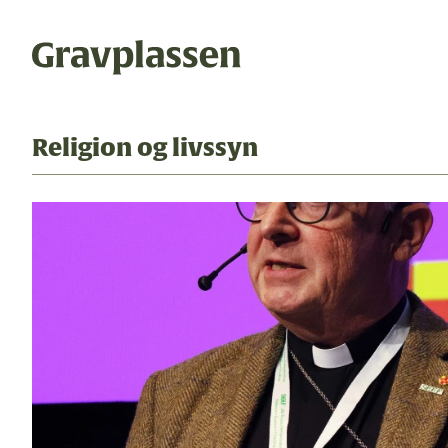
Religion og livssyn
Temaer
Gravplas
Bli medle
gravplasser
statsforvalteren
Artikler
Utgaver
kremasjon
ytring
Om oss
Annonseri
kulturminner
religion og livssyn
Ledige stil
bokomtale
gravplassforeningen