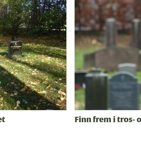
et
Finn frem i tros-