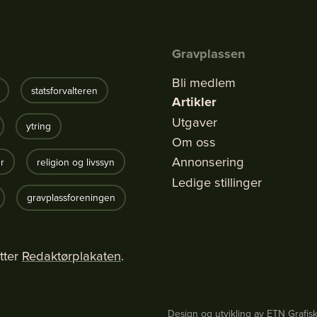
Gravplassen
Bli medlem
statsforvalteren
Artikler
Utgaver
ytring
Om oss
Annonsering
r
religion og livssyn
Ledige stillinger
gravplassforeningen
tter
Redaktørplakaten
.
Design og utvikling av ETN Grafis