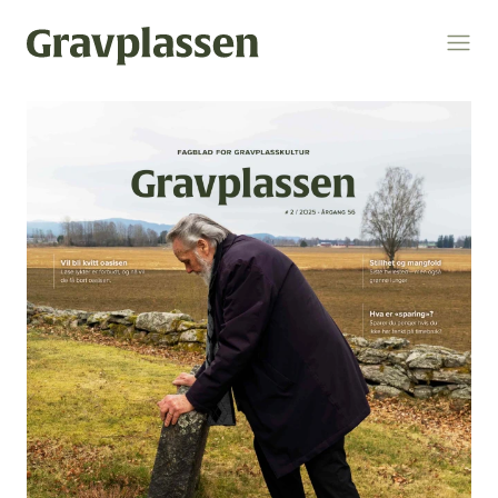
Logg inn
Søk
Temaer
gravplasser
statsforvalteren
kremasjon
ytring
kulturminner
religion og livssyn
bokomtale
gravplassforeningen
Gravplassen