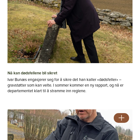
Nå kan dødsfellene bli sikret
Ivar Bunæs engasjerer seg for å sikre det han kaller «dødsfeller» –
#2 - 2026 - Årgang 57
gravstøtter som kan velte. I sommer kommer en ny rapport, og nå er
Nå vet de hvor det er farlig
departementet klart til å stramme inn reglene.
Se alle utgaver