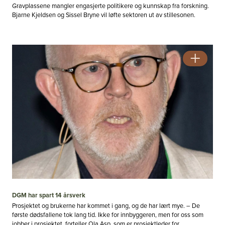
Gravplassene mangler engasjerte politikere og kunnskap fra forskning.
Bjarne Kjeldsen og Sissel Bryne vil løfte sektoren ut av stillesonen.
DGM har spart 14 årsverk
Prosjektet og brukerne har kommet i gang, og de har lært mye. – De
første dødsfallene tok lang tid. Ikke for innbyggeren, men for oss som
jobber i prosjektet, forteller Ola Asp, som er prosjektleder for