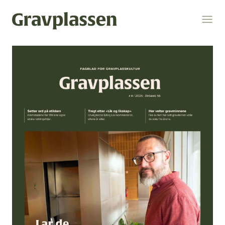
Logg inn
Søk
Temaer
gravplasser
statsforvalteren
kremasjon
ytring
kulturminner
religion og livssyn
bokomtale
gravplassforeningen
Gravplassen