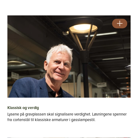
Klassisk og verdig
Lysene på gravplassen skal signalisere verdighet. Løsningene spenner
fra cortenstål til klassiske armaturer i gasslampestil.