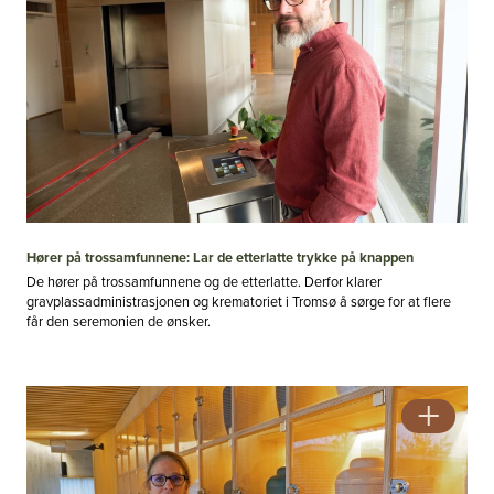
Hører på trossamfunnene: Lar de etterlatte trykke på knappen
De hører på trossamfunnene og de etterlatte. Derfor klarer
#2 - 2026 - Årgang 57
gravplassadministrasjonen og krematoriet i Tromsø å sørge for at flere
Nå vet de hvor det er farlig
får den seremonien de ønsker.
Se alle utgaver